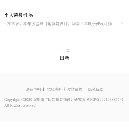
中国建筑学会室内设计分会会员
个人荣誉/作品
深圳市工艺美术委员会室内设计工艺美术师中级
2019设计本年度盛典【这就是设计】华南区年度十佳设计师
2021深圳华侨城低碳城项目获得2021柏林设计奖 BERLIN
DESIGN AWARDS【SILVER 银奖】
2020年深圳华侨城低碳城项目获得2020法国NOVUM DESIGN
下一位
AWARD银奖
田新
2020深圳华侨城低碳城项目获得美国 Muse2020 第二季 【银奖】
2019深圳华侨城低碳城项目获得金堂奖年度杰出酒店空间设计
法律声明
网站地图
友情链接
隐私条款
Copyright ©2020 深圳市广田建筑装饰设计研究院
粤ICP备2021038811号
All Rights Reserved.