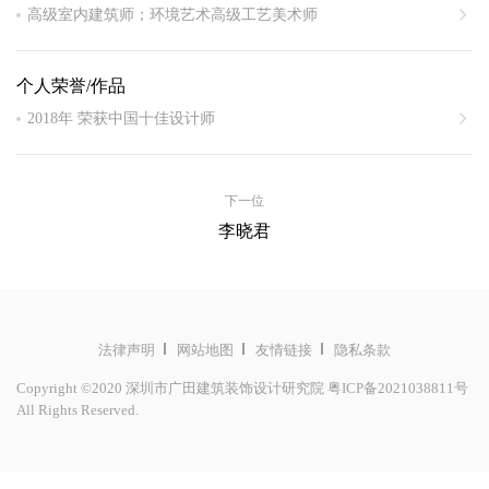
高级室内建筑师；环境艺术高级工艺美术师
全国有成就的资深室内建筑师
个人荣誉/作品
深圳市建筑工程系列专业技术资格建筑装饰设计专业组评委
2018年 荣获中国十佳设计师
深圳市建筑装饰设计顾问
2017年 深圳市建筑工程系列专业技术资格建筑装饰设计专业组
评委
下一位
2015年 获得国际环艺创新设计作品大赛（华鼎奖）酒店类一等
李晓君
奖
2014年 获得国际环艺创新设计作品大赛（华鼎奖）酒店类一等
奖
2013年 获得国际环艺创新设计作品大赛（华鼎奖）酒店类一等
法律声明
网站地图
友情链接
隐私条款
奖
Copyright ©2020 深圳市广田建筑装饰设计研究院
粤ICP备2021038811号
2012年 获得国际环艺创新设计作品大赛（华鼎奖）商业空间一
All Rights Reserved.
等奖
2011年 获得第六届中国国际设计艺术博览会华鼎奖办公类一等