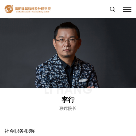
LI HANG
李行
联席院长
社会职务/职称