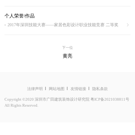
建筑装饰设计中级工程师
个人荣誉/作品
2017年深圳技能大赛——家居色彩设计职业技能竞赛 二等奖
2017年度“深圳市技术能手”称号 获深圳市福田区第四届（2016
年度）技能大比武竞赛色彩设计师（高级）项目一等奖
下一位
2016年度“福田技术能手”称号
黄亮
深圳市莲塘口岸出入境大厅室内设计(2017年)
吉利集团研发设计中心二期项目行政区装修设计（2018年）吉利
集团研发设计中心二期项目试制二期装修设计（2019年）吉利集
团研发设计中心二期项目生活区装修设计（2019年）
法律声明
网站地图
友情链接
隐私条款
海南生态软件园48-50#楼写字楼室内设计，53#楼中国文化会馆
Copyright ©2020 深圳市广田建筑装饰设计研究院
粤ICP备2021038811号
室内设计……（2016年~2018年）
All Rights Reserved.
深圳前海汇能金融控股集团有限公司室内设计
深圳前海金立大厦高管层办公区室内设计