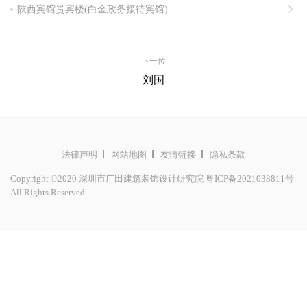
陕西宾馆贵宾楼(白金政务接待宾馆)
合肥高速玛丽蒂姆酒店(五星级)
合肥安高豪生国际酒店(五星级)
下一位
江西赣南皇冠假日酒店(五星级)
刘国
深圳丽兹·卡尔顿酒店(白金五星级，深化设计)
岳阳温德姆至尊豪廷大酒店（白金五星级）
合肥政文嘉珑精品酒店（特色精品酒店）
法律声明
网站地图
友情链接
隐私条款
南方科技大学校园建设工程（二期）项目、南方科技大学会堂项
Copyright ©2020 深圳市广田建筑装饰设计研究院
粤ICP备2021038811号
目
All Rights Reserved.
TCL 集团总部办公楼（国际化集团总部，约 5 万平米）
深圳国民技术大厦（央企上市公司企业总部，5 万平米）
国家珠宝文化创意产业基地 （国家级珠宝文化创意产业园）
中安创谷科技园一期室内装饰装修设计 （超高层办公、大孵化
器办公、总部、路演中心及配套商业等，约14万平方米）