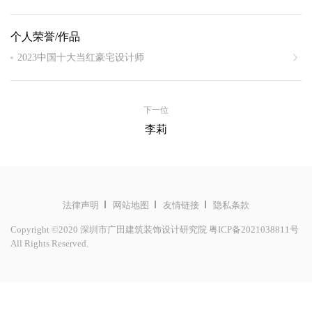
深圳市室内设计师协会理事
个人荣誉/作品
中山大学艺术学院客座讲师
2023中国十大当红豪宅设计师
上海国际设计周--艺术指导
2022上海设计周别墅类设计大奖
中国贸促会艺术理事会会员
2021住宅空间年度影响力设计师
深圳装饰行业协会支部委员
下一位
2020-GBAD金湾设计奖
李莉
深圳市高端家装节论坛嘉宾
2019深圳市年度精英设计师
江西设计力量公益事业成员
2018粤港澳大湾区十佳别墅设计师
亚太设计奖华南区分赛评委
2017当代十大生态别墅设计师
法律声明
网站地图
友情链接
隐私条款
2016星河IDS年度大奖
Copyright ©2020 深圳市广田建筑装饰设计研究院
粤ICP备2021038811号
All Rights Reserved.
2015艾特奖国际空间别墅类IdeaTops设计奖