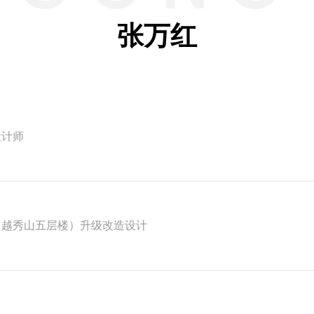
张万红
设计师
会员
会会员
协会会员
（越秀山五层楼）升级改造设计
东馆
城宾馆
区宾馆