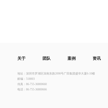
石家庄中茂海
郑州凯芙建国
关于
团队
案例
资讯
地址：深圳市罗湖区深南东路2098号广田集团盛华大厦6-10楼
邮编：518003
传真：86-755-36800660
电话：86-755-36800666