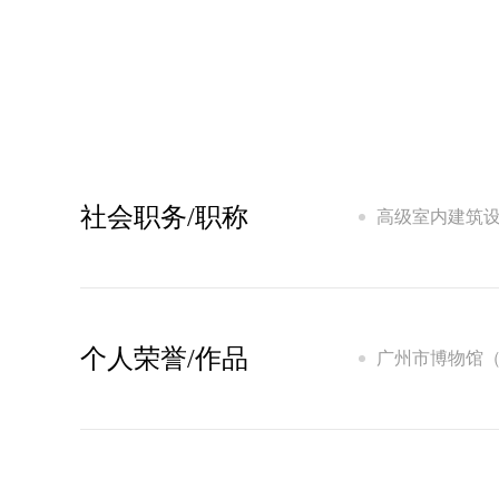
社会职务/职称
高级室内建筑
中国装饰协会
中国陶艺家协
亚太酒店设计
个人荣誉/作品
广州市博物馆
人民大会堂广
云南省军区长
西双版纳军分