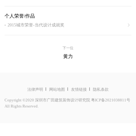
高级环境艺术设计师
个人荣誉/作品
广东省装饰行业协会理事
2015城市荣誉-当代设计成就奖
SZAID深圳市室内设计师协会理事
2015年度国际设计大奖艾特奖-最佳商业空间设计
深圳8号仓购物中心室内设计
下一位
深圳华润中心万象城一二三期装修改造工程室内设计
黄力
路易威登深圳罗湖万象城一期店铺装修工程设计
苏州地铁商业星海广场站装饰设计
昆明海天酒店室内设计
法律声明
网站地图
友情链接
隐私条款
Copyright ©2020 深圳市广田建筑装饰设计研究院
粤ICP备2021038811号
All Rights Reserved.